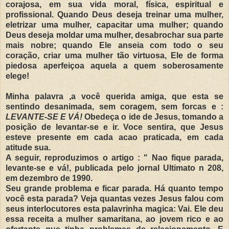
corajosa, em sua vida moral,
física
, espiritual e
profissional. Quando Deus deseja treinar uma mulher,
eletrizar
uma mulher, capacitar uma mulher; quando
Deus deseja moldar uma mulher, desabrochar sua parte
mais nobre; quando Ele anseia com todo o seu
coração
, criar uma mulher
tão
virtuosa, Ele de forma
piedosa
aperfeiçoa
aquela a quem
soberosamente
elege!
Minha palavra ,a
você
querida amiga, que esta se
sentindo desanimada, sem coragem, sem forcas e :
LEVANTE-SE E
VÁ
!
Obedeça
o ide de Jesus, tomando a
posição
de levantar-se e ir.
Voce
sentira, que Jesus
esteve presente em cada
acao
praticada,
em
cada
atitude sua.
A seguir, reproduzimos o artigo : "
Nao
fique parada,
levante-se e
vá
!, publicada pelo jornal Ultimato n 208,
em
dezembro
de 1990.
Seu grande problema e ficar parada.
Há
quanto tempo
você
esta parada? Veja quantas vezes
Jesus
falou com
seus interlocutores esta palavrinha magica: Vai. Ele deu
essa receita a mulher
samaritana
, ao jovem rico e ao