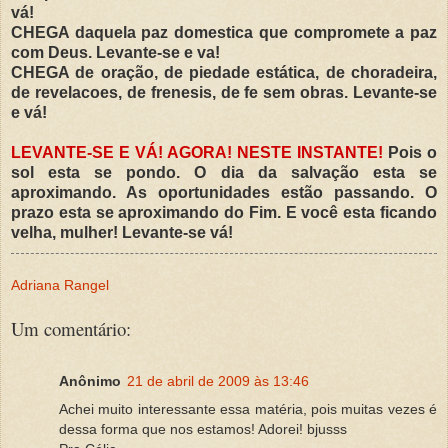
vá
!
CHEGA daquela paz domestica que compromete a paz
com Deus. Levante-se e
va
!
CHEGA de
oração
, de piedade
estática
, de choradeira,
de
revelacoes
, de
frenesis
, de
fe
sem obras. Levante-se
e
vá
!
LEVANTE-SE E
VÁ
! AGORA! NESTE INSTANTE!
Pois o
sol esta se pondo. O dia da
salvação
esta se
aproximando. As oportunidades
estão
passando. O
prazo esta se aproximando do Fim. E
você
esta ficando
velha, mulher! Levante-se
vá
!
Adriana Rangel
Um comentário:
Anônimo
21 de abril de 2009 às 13:46
Achei muito interessante essa matéria, pois muitas vezes é
dessa forma que nos estamos! Adorei! bjusss