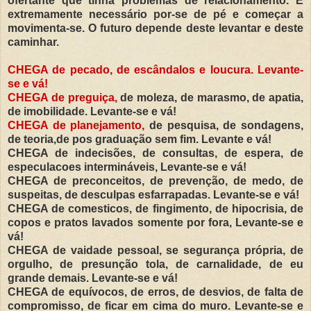
ofertante que tinha problemas de relacionamento. E
extremamente
necessário
por-se de
pé
e
começar
a
movimenta-se. O futuro depende deste levantar e deste
caminhar.
CHEGA de pecado, de
escândalos
e loucura. Levante-
se e
vá
!
CHEGA de
preguiça
,
de moleza, de marasmo, de apatia,
de imobilidade. Levante-se e
vá
!
CHEGA de
planejamento
,
de pesquisa, de sondagens,
de teoria,de
pos
graduação
sem fim. Levante e
vá
!
CHEGA de
indecisões
, de consultas, de espera, de
especulacoes
intermináveis
, Levante-se e
vá
!
CHEGA de preconceitos, de
prevenção
, de medo, de
suspeitas, de desculpas esfarrapadas. Levante-se e
vá
!
CHEGA de
comesticos
, de fingimento, de hipocrisia, de
copos e pratos lavados somente por fora, Levante-se e
vá
!
CHEGA de vaidade pessoal, se
segurança
própria
, de
orgulho, de
presunção
tola, de carnalidade, de eu
grande demais. Levante-se e
vá
!
CHEGA de
equívocos
, de erros, de desvios, de falta de
compromisso, de ficar em cima do muro. Levante-se e